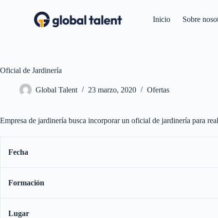
S
a
Inicio
Sobre noso
l
t
a
r
a
Oficial de Jardinería
l
c
o
Global Talent
23 marzo, 2020
Ofertas
n
t
e
Empresa de jardinería busca incorporar un oficial de jardinería para rea
n
i
d
o
Fecha
Formación
Lugar