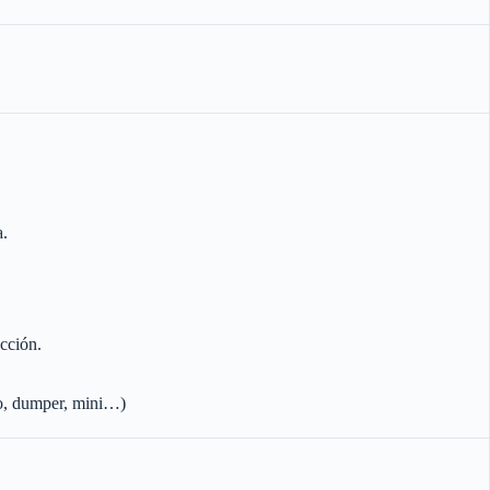
a.
cción.
ro, dumper, mini…)