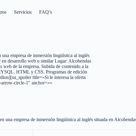
tros
Servicios
FAQ’s
 una empresa de inmersión lingüística al inglés
en desarrollo web o similar Lugar: Alcobendas
as web de la empresa. Subida de contenido a la
s: MYSQL. HTML y CSS. Programas de edición
][su_spoiler title=»Si le interesa la oferta
»arrow-circle-1″ anchor=»»
en una empresa de inmersión lingüística al inglés situada en Alcobenda