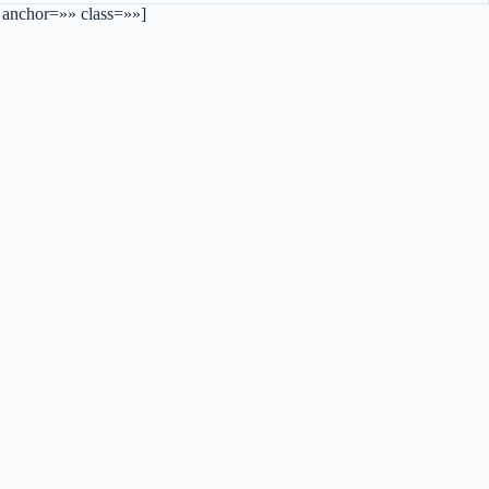
″ anchor=»» class=»»]