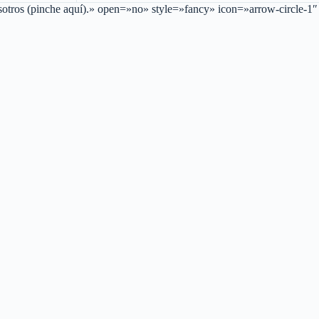
 nosotros (pinche aquí).» open=»no» style=»fancy» icon=»arrow-circle-1