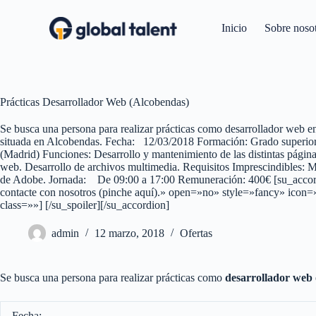
S
a
Inicio
Sobre noso
l
t
a
r
a
Prácticas Desarrollador Web (Alcobendas)
l
c
o
Se busca una persona para realizar prácticas como desarrollador web en
n
situada en Alcobendas. Fecha: 12/03/2018 Formación: Grado superior 
t
(Madrid) Funciones: Desarrollo y mantenimiento de las distintas págin
e
web. Desarrollo de archivos multimedia. Requisitos Imprescindible
n
de Adobe. Jornada: De 09:00 a 17:00 Remuneración: 400€ [su_accordion
i
contacte con nosotros (pinche aquí).» open=»no» style=»fancy» icon=
d
class=»»] [/su_spoiler][/su_accordion]
o
admin
12 marzo, 2018
Ofertas
Se busca una persona para realizar prácticas como
desarrollador web
Fecha: