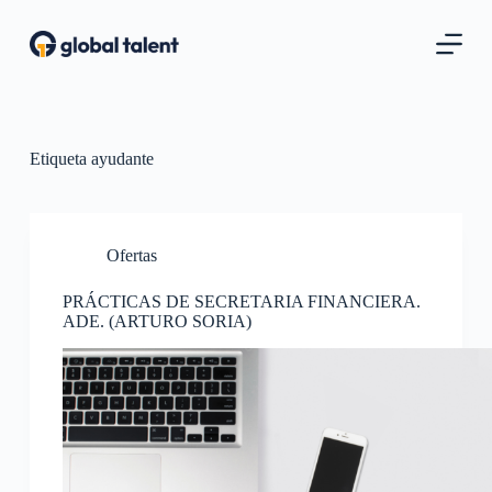
S
a
l
t
a
r
a
l
Etiqueta
ayudante
c
o
n
t
Ofertas
e
n
i
PRÁCTICAS DE SECRETARIA FINANCIERA.
d
ADE. (ARTURO SORIA)
o