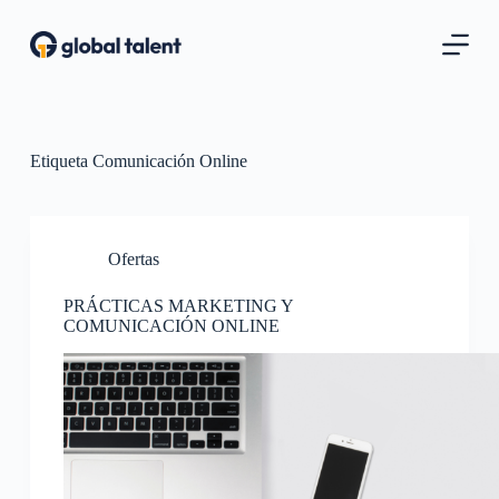
S
a
l
t
a
r
a
l
Etiqueta
Comunicación Online
c
o
n
t
Ofertas
e
n
i
PRÁCTICAS MARKETING Y
d
COMUNICACIÓN ONLINE
o