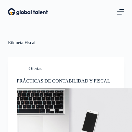
S
a
l
t
a
r
a
l
Etiqueta
Fiscal
c
o
n
t
Ofertas
e
n
i
PRÁCTICAS DE CONTABILIDAD Y FISCAL
d
o