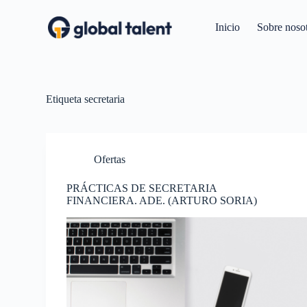
S
a
Inicio
Sobre noso
l
t
a
r
a
l
Etiqueta
secretaria
c
o
n
t
Ofertas
e
n
i
PRÁCTICAS DE SECRETARIA
d
FINANCIERA. ADE. (ARTURO SORIA)
o