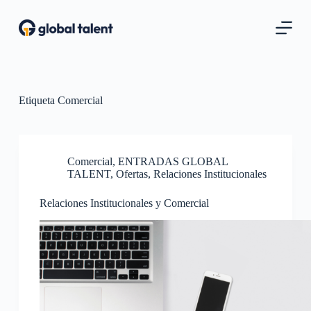
S
a
l
t
a
r
a
l
Etiqueta
Comercial
c
o
n
t
Comercial
,
ENTRADAS GLOBAL
e
TALENT
,
Ofertas
,
Relaciones Institucionales
n
i
d
Relaciones Institucionales y Comercial
o