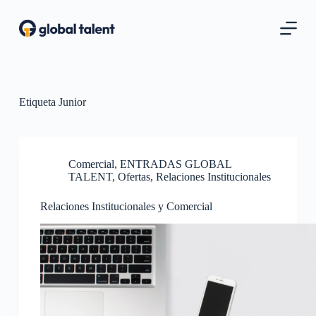
S
a
l
t
a
r
a
l
Etiqueta
Junior
c
o
n
t
Comercial
,
ENTRADAS GLOBAL
e
TALENT
,
Ofertas
,
Relaciones Institucionales
n
i
d
Relaciones Institucionales y Comercial
o