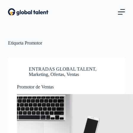
S
a
l
t
a
r
a
l
Etiqueta
Promotor
c
o
n
t
ENTRADAS GLOBAL TALENT
,
e
Marketing
,
Ofertas
,
Ventas
n
i
d
Promotor de Ventas
o