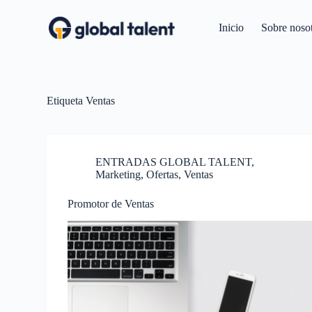
S
a
Inicio
Sobre noso
l
t
a
r
a
l
Etiqueta
Ventas
c
o
n
t
ENTRADAS GLOBAL TALENT
,
e
Marketing
,
Ofertas
,
Ventas
n
i
d
Promotor de Ventas
o